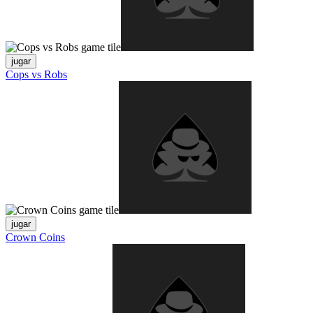
jugar
Cops vs Robs
jugar
Crown Coins