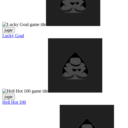
jugar
Lucky Goal
jugar
Hell Hot 100