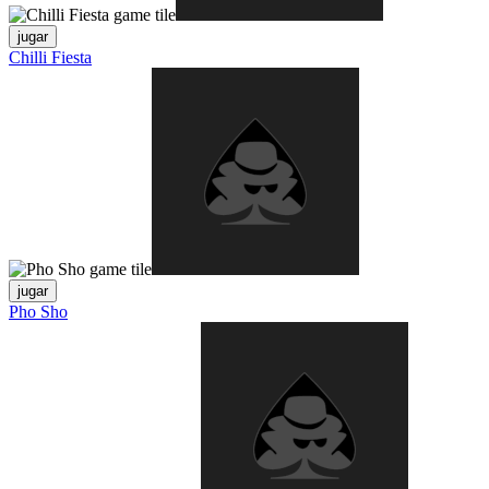
jugar
Chilli Fiesta
jugar
Pho Sho