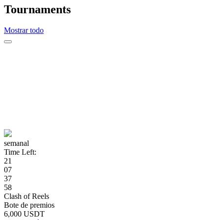
Tournaments
Mostrar todo
semanal
Time Left:
21
07
37
58
Clash of Reels
Bote de premios
6,000 USDT