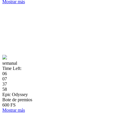
Mostrar más
semanal
Time Left:
06
07
37
58
Epic Odyssey
Bote de premios
600 FS
Mostrar más