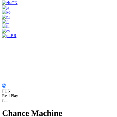
FUN
Real Play
fun
Chance Machine