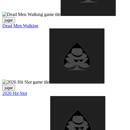
jugar
Dead Men Walking
jugar
2026 Hit Slot