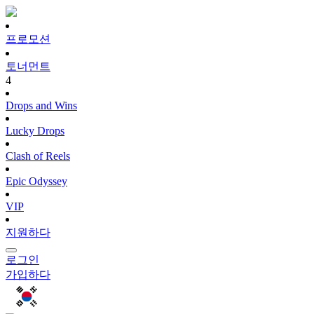
프로모션
토너먼트
4
Drops and Wins
Lucky Drops
Clash of Reels
Epic Odyssey
VIP
지원하다
로그인
가입하다