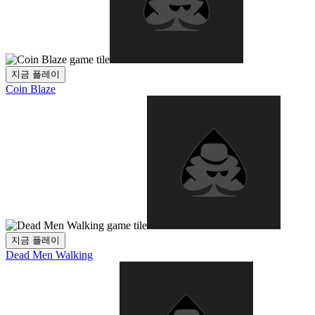
지금 플레이
Coin Blaze
지금 플레이
Dead Men Walking