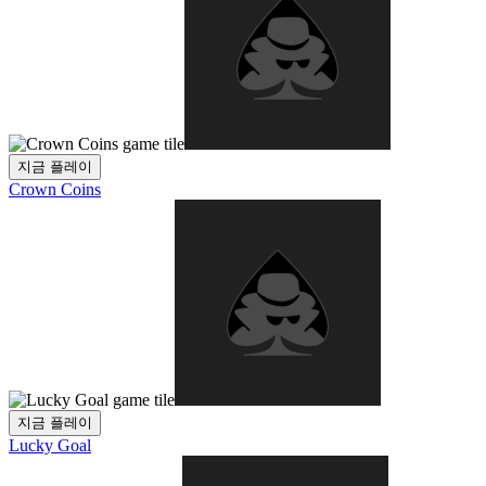
지금 플레이
Crown Coins
지금 플레이
Lucky Goal