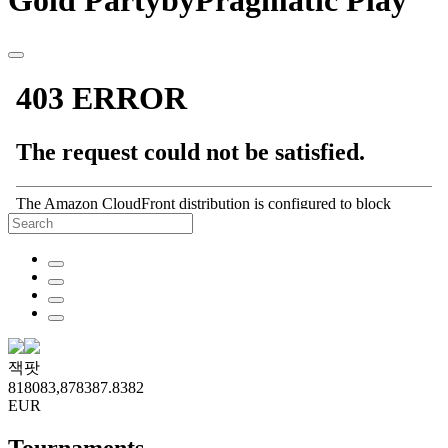
Gold Party
by
Pragmatic Play
잭팟
8
1
8
0
8
3
,
8
7
8
3
8
7
.
8
3
8
2
EUR
Tournaments