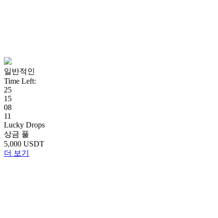
일반적인
Time Left:
25
15
08
11
Lucky Drops
상금 풀
5,000 USDT
더 보기