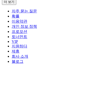
더 보기
자주 묻는 질문
확률
이용약관
개인 정보 정책
프로모션
토너먼트
VIP
지원하다
제휴
회사 소개
블로그