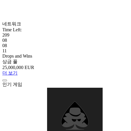
네트워크
Time Left:
209
08
08
11
Drops and Wins
상금 풀
25,000,000 EUR
더 보기
인기 게임