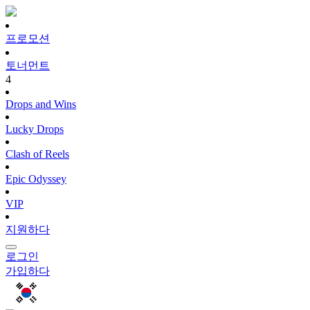
프로모션
토너먼트
4
Drops and Wins
Lucky Drops
Clash of Reels
Epic Odyssey
VIP
지원하다
로그인
가입하다