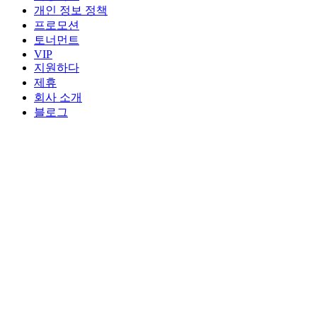
개인 정보 정책
프로모션
토너먼트
VIP
지원하다
제휴
회사 소개
블로그