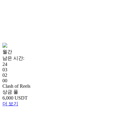
월간
남은 시간:
24
03
02
00
Clash of Reels
상금 풀
6,000 USDT
더 보기