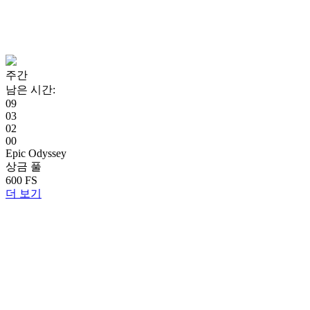
주간
남은 시간:
09
03
02
00
Epic Odyssey
상금 풀
600 FS
더 보기