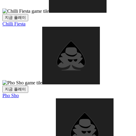
지금 플레이
Chilli Fiesta
지금 플레이
Pho Sho