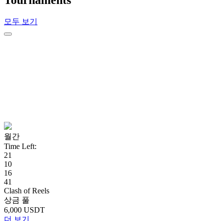
모두 보기
월간
Time Left:
21
10
16
41
Clash of Reels
상금 풀
6,000 USDT
더 보기