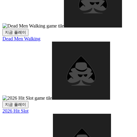
지금 플레이
Dead Men Walking
지금 플레이
2026 Hit Slot