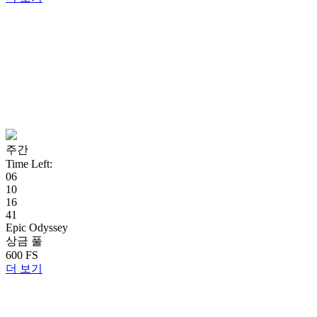
주간
Time Left:
06
10
16
41
Epic Odyssey
상금 풀
600 FS
더 보기