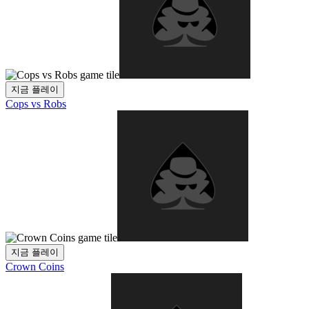
지금 플레이
Cops vs Robs
지금 플레이
Crown Coins