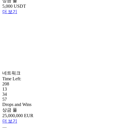
상금 풀
5,000 USDT
더 보기
네트워크
Time Left:
208
13
34
57
Drops and Wins
상금 풀
25,000,000 EUR
더 보기