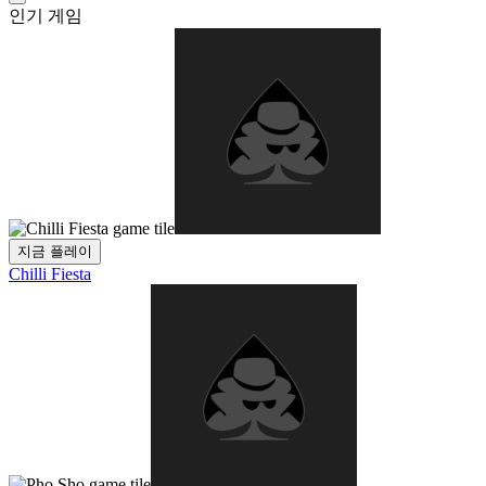
인기 게임
지금 플레이
Chilli Fiesta