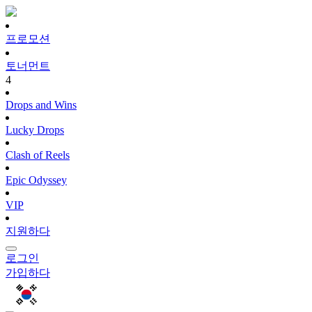
프로모션
토너먼트
4
Drops and Wins
Lucky Drops
Clash of Reels
Epic Odyssey
VIP
지원하다
로그인
가입하다