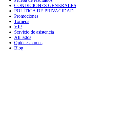
Prueba de resultados
CONDICIONES GENERALES
POLÍTICA DE PRIVACIDAD
Promociones
Torneos
VIP
Servicio de asistencia
Afiliados
Quiénes somos
Blog