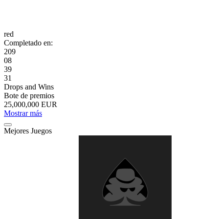
red
Completado en:
209
08
39
31
Drops and Wins
Bote de premios
25,000,000 EUR
Mostrar más
Mejores Juegos