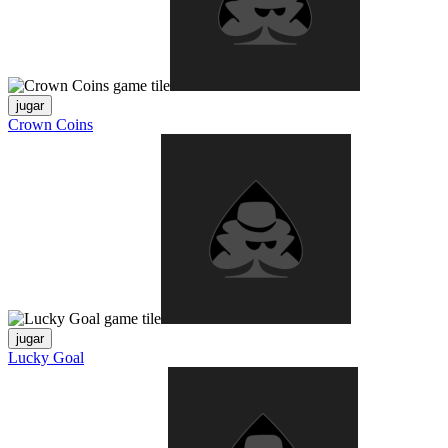
jugar
Crown Coins
jugar
Lucky Goal