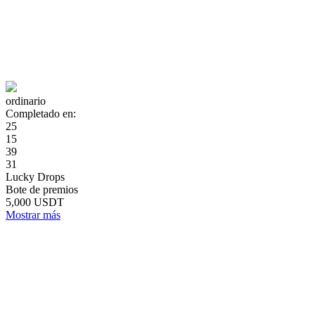
ordinario
Completado en:
25
15
39
31
Lucky Drops
Bote de premios
5,000 USDT
Mostrar más