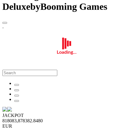
Deluxe
by
Booming Games
JACKPOT
8
1
8
0
8
3
,
8
7
8
3
8
2
.
8
4
8
0
EUR