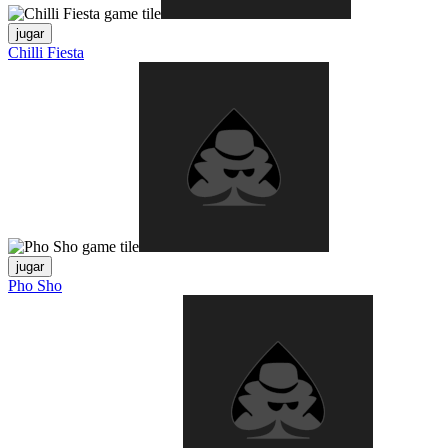
jugar
Chilli Fiesta
jugar
Pho Sho