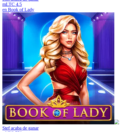
mLTC 4.5
en
Book of Lady
Stef
acaba de ganar