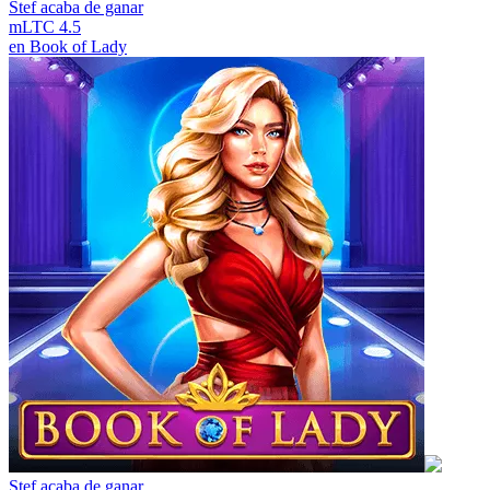
Stef
acaba de ganar
mLTC 4.5
en
Book of Lady
Stef
acaba de ganar