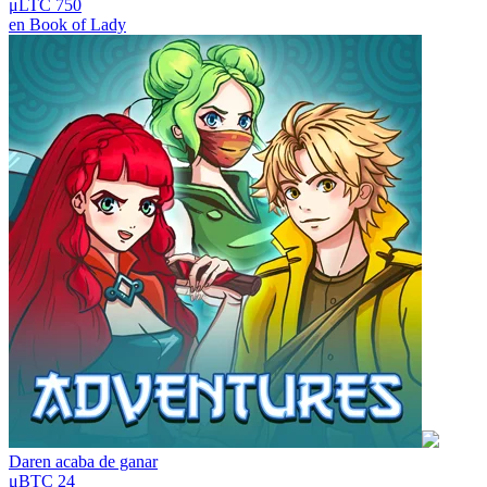
μLTC 750
en
Book of Lady
Daren
acaba de ganar
μBTC 24