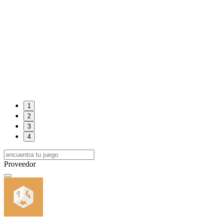
1
2
3
4
Proveedor