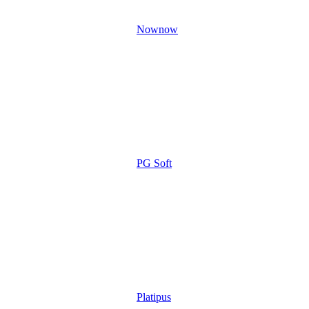
Nownow
PG Soft
Platipus