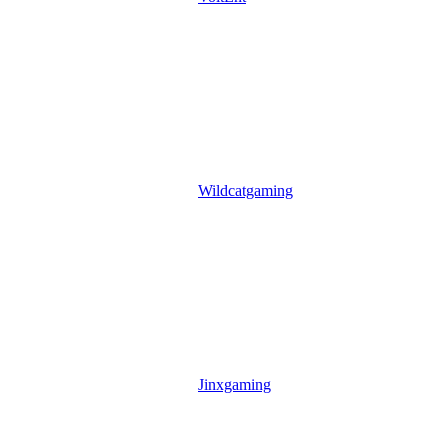
Wildcatgaming
Jinxgaming