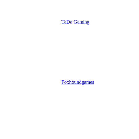
TaDa Gaming
Foxhoundgames