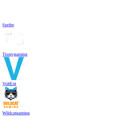
Spribe
Trustygaming
VoltEnt
Wildcatgaming