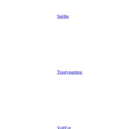
Spribe
Trustygaming
VoltEnt