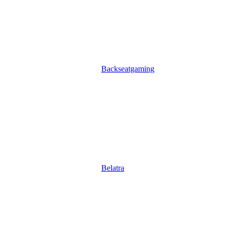
Backseatgaming
Belatra