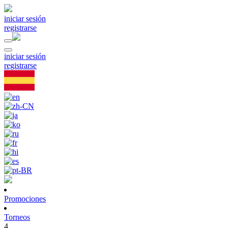
iniciar sesión
registrarse
iniciar sesión
registrarse
Promociones
Torneos
4