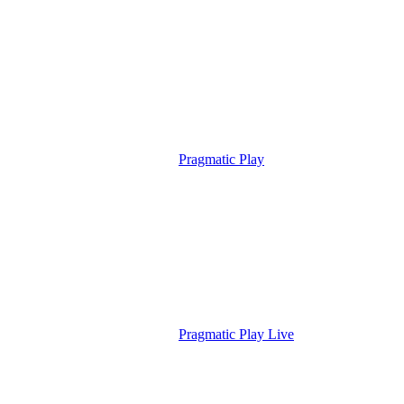
Pragmatic Play
Pragmatic Play Live