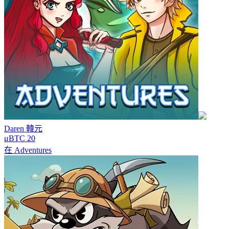
Daren
韓元
μBTC 20
在
Adventures