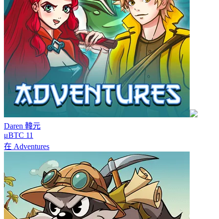
Daren
韓元
μBTC 11
在
Adventures