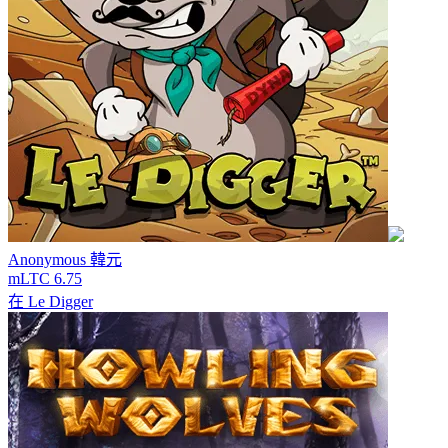
Anonymous
韓元
mLTC 6.75
在
Le Digger