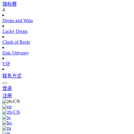
锦标赛
4
Drops and Wins
Lucky Drops
Clash of Reels
Epic Odyssey
VIP
联系方式
登录
注册