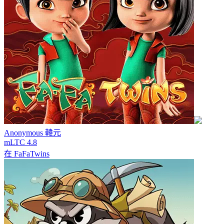
Anonymous
韓元
mLTC 4.8
在
FaFaTwins