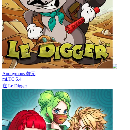
Anonymous
韓元
mLTC 5.4
在
Le Digger