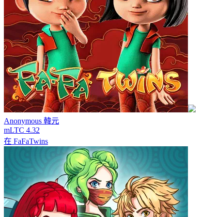
Anonymous
韓元
mLTC 4.32
在
FaFaTwins