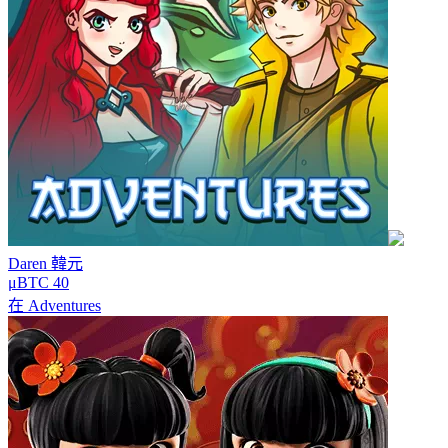
Daren
韓元
μBTC 40
在
Adventures