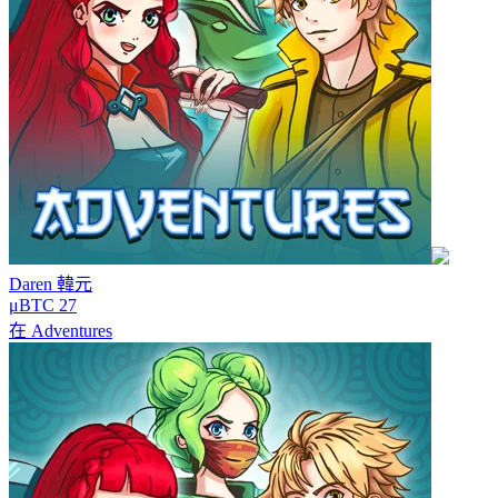
Daren
韓元
μBTC 27
在
Adventures