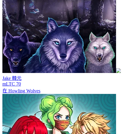
Jake
韓元
mLTC 70
在
Howling Wolves