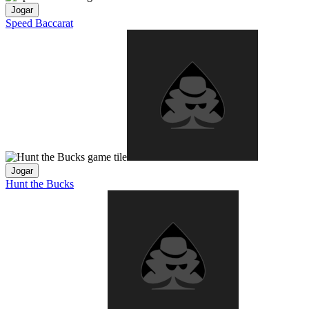
Jogar
Speed Baccarat
Jogar
Hunt the Bucks