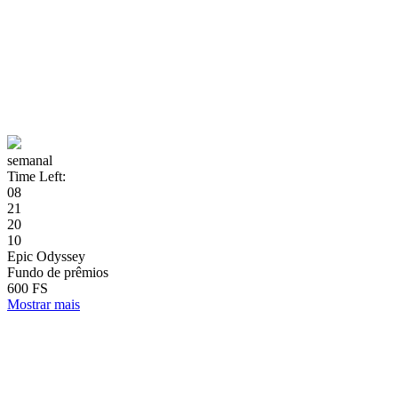
semanal
Time Left:
08
21
20
10
Epic Odyssey
Fundo de prêmios
600 FS
Mostrar mais