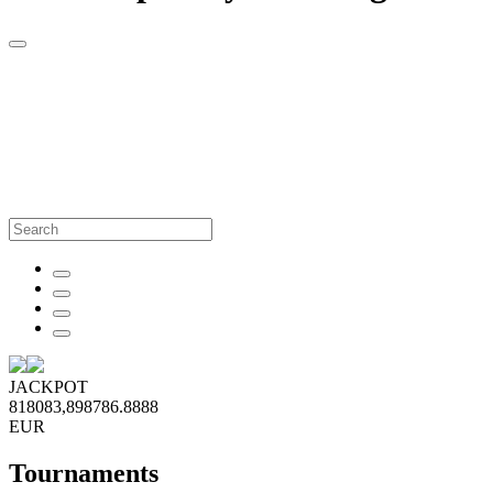
JACKPOT
8
1
8
0
8
3
,
8
9
8
7
8
6
.
8
8
8
8
EUR
Tournaments