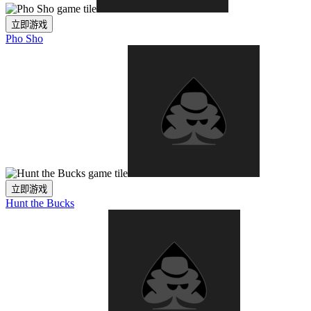
立即游戏
Pho Sho
立即游戏
Hunt the Bucks