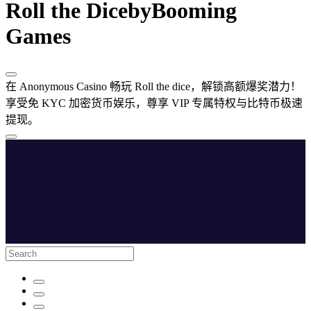
Roll the Dice
by
Booming
Games
在 Anonymous Casino 畅玩 Roll the dice，解锁高额爆奖潜力！
享受免 KYC 加密货币娱乐，尊享 VIP 专属特权与比特币极速
提现。