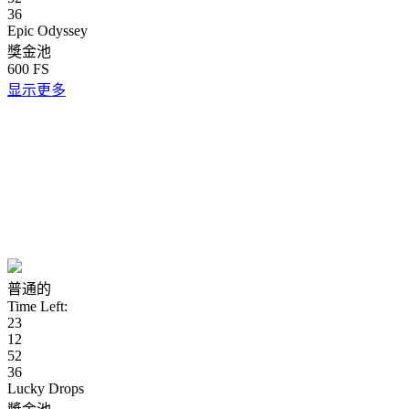
36
Epic Odyssey
獎金池
600 FS
显示更多
普通的
Time Left:
23
12
52
36
Lucky Drops