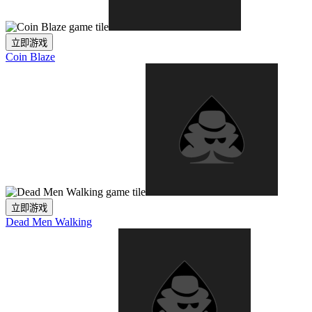
立即游戏
Coin Blaze
立即游戏
Dead Men Walking