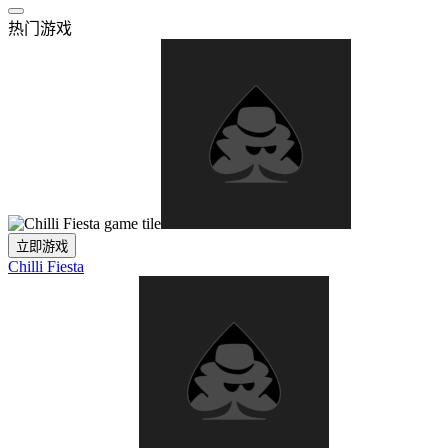
热门游戏
立即游戏
Chilli Fiesta