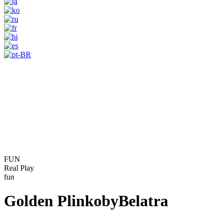
FUN
Real Play
fun
Golden Plinko
by
Belatra