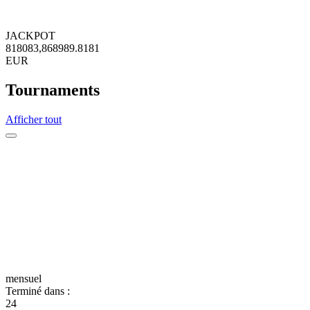
JACKPOT
8
1
8
0
8
3
,
8
6
8
9
8
9
.
8
1
8
1
EUR
Tournaments
Afficher tout
mensuel
Terminé dans :
24