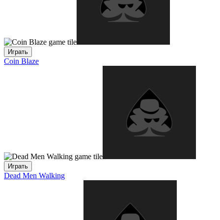
Играть
Coin Blaze
Играть
Dead Men Walking