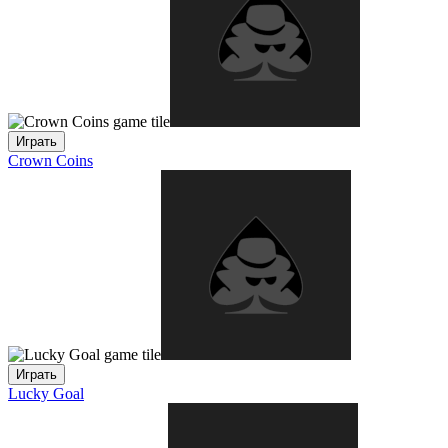
Играть
Crown Coins
Играть
Lucky Goal