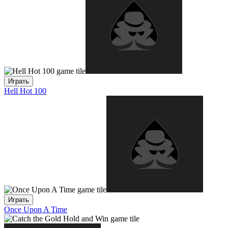
Играть
Hell Hot 100
Играть
Once Upon A Time