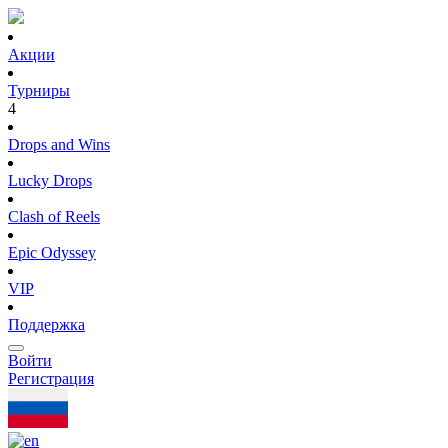
Акции
Турниры
4
Drops and Wins
Lucky Drops
Clash of Reels
Epic Odyssey
VIP
Поддержка
Войти
Регистрация