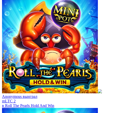
Anonymous
выиграл
mLTC 2
в
Roll The Pearls Hold And Win