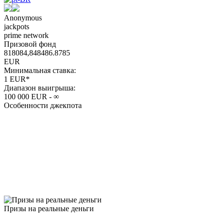
Anonymous
jackpots
prime network
Призовой фонд
8
1
8
0
8
4
,
8
4
8
4
8
6
.
8
7
8
5
EUR
Минимальная ставка:
1 EUR*
Диапазон выигрыша:
100 000 EUR - ∞
Особенности джекпота
Призы на реальные деньги