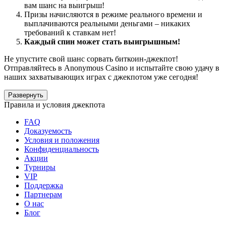
вам шанс на выигрыш!
Призы начисляются в режиме реального времени и
выплачиваются реальными деньгами – никаких
требований к ставкам нет!
Каждый спин может стать выигрышным!
Не упустите свой шанс сорвать биткоин-джекпот!
Отправляйтесь в Anonymous Casino и испытайте свою удачу в
наших захватывающих играх с джекпотом уже сегодня!
Развернуть
Правила и условия джекпота
FAQ
Доказуемость
Условия и положения
Конфиденциальность
Акции
Турниры
VIP
Поддержка
Партнерам
О нас
Блог