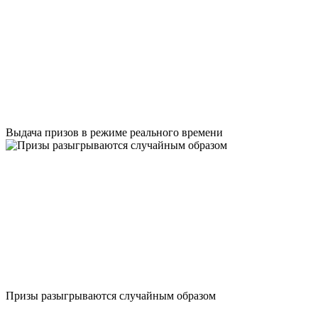
Выдача призов в режиме реального времени
Призы разыгрываются случайным образом