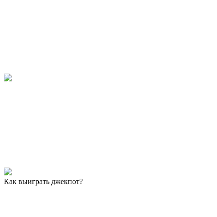
Как выиграть джекпот?