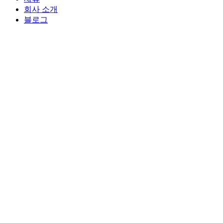
회사 소개
블로그