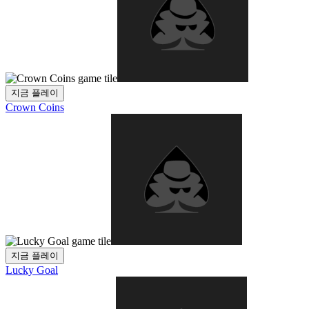
지금 플레이
Crown Coins
지금 플레이
Lucky Goal