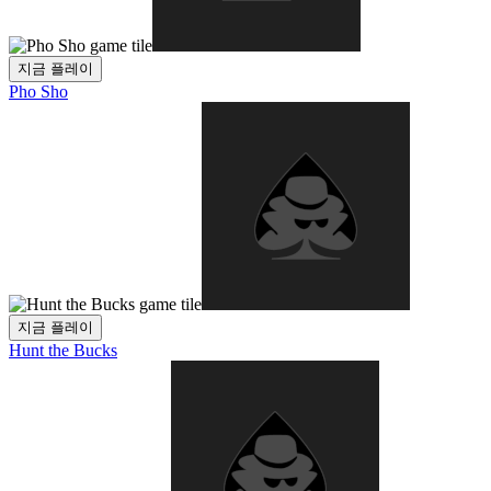
지금 플레이
Pho Sho
지금 플레이
Hunt the Bucks