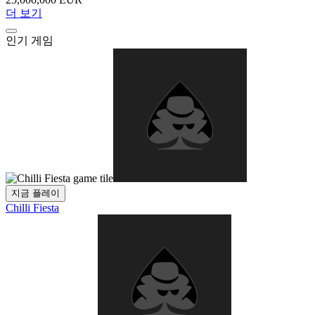
더 보기
인기 게임
지금 플레이
Chilli Fiesta