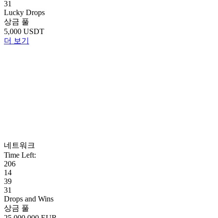
31
Lucky Drops
상금 풀
5,000 USDT
더 보기
네트워크
Time Left:
206
14
39
31
Drops and Wins
상금 풀
25,000,000 EUR