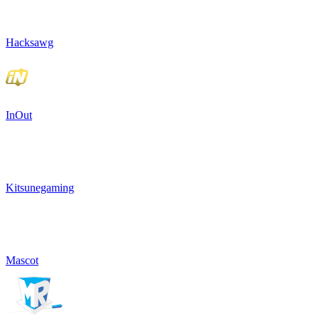
Hacksawg
InOut
Kitsunegaming
Mascot