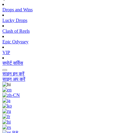
Drops and Wins
Lucky Drops
Clash of Reels
Epic Odyssey
VIP
सपोर्ट सर्विस
साइन इन करें
साइन अप करें