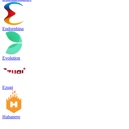
Endorphina
Evolution
Ezugi
Habanero