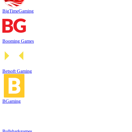
BigTimeGaming
Booming Games
Betsoft Gaming
BGaming
Bullsharkgames