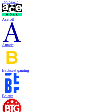
1spin4win
Aceroll
Amatic
Backseat gaming
Belatra