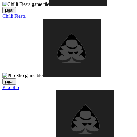
jugar
Chilli Fiesta
jugar
Pho Sho