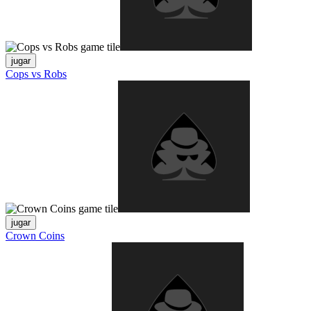
jugar
Cops vs Robs
jugar
Crown Coins