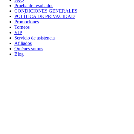
FAQ
Prueba de resultados
CONDICIONES GENERALES
POLÍTICA DE PRIVACIDAD
Promociones
Torneos
VIP
Servicio de asistencia
Afiliados
Quiénes somos
Blog