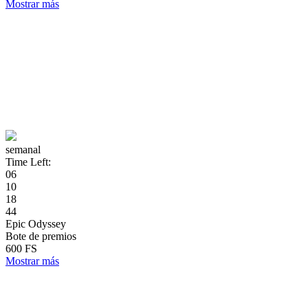
Mostrar más
semanal
Time Left:
06
10
18
44
Epic Odyssey
Bote de premios
600 FS
Mostrar más