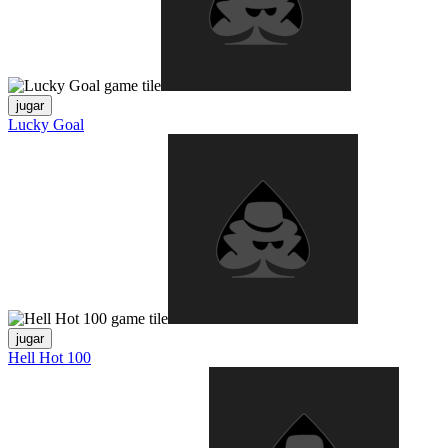
jugar
Lucky Goal
jugar
Hell Hot 100