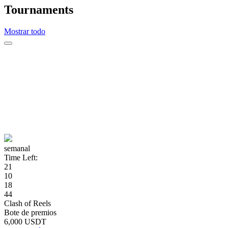
Tournaments
Mostrar todo
semanal
Time Left:
21
10
18
44
Clash of Reels
Bote de premios
6,000 USDT