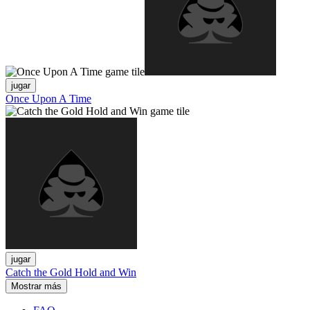
jugar
Once Upon A Time
jugar
Catch the Gold Hold and Win
Mostrar más