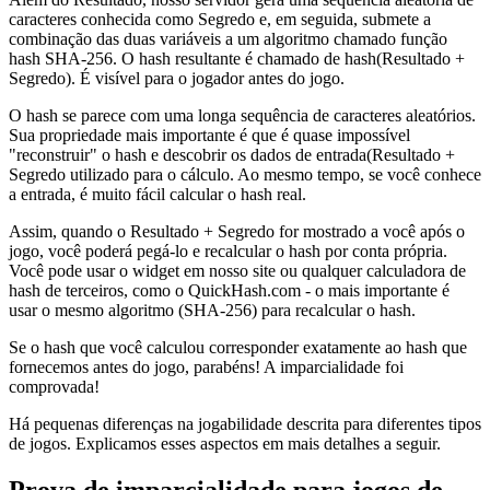
caracteres conhecida como Segredo e, em seguida, submete a
combinação das duas variáveis a um algoritmo chamado função
hash SHA-256. O hash resultante é chamado de hash(Resultado +
Segredo). É visível para o jogador antes do jogo.
O hash se parece com uma longa sequência de caracteres aleatórios.
Sua propriedade mais importante é que é quase impossível
"reconstruir" o hash e descobrir os dados de entrada(Resultado +
Segredo utilizado para o cálculo. Ao mesmo tempo, se você conhece
a entrada, é muito fácil calcular o hash real.
Assim, quando o Resultado + Segredo for mostrado a você após o
jogo, você poderá pegá-lo e recalcular o hash por conta própria.
Você pode usar o widget em nosso site ou qualquer calculadora de
hash de terceiros, como o QuickHash.com - o mais importante é
usar o mesmo algoritmo (SHA-256) para recalcular o hash.
Se o hash que você calculou corresponder exatamente ao hash que
fornecemos antes do jogo, parabéns! A imparcialidade foi
comprovada!
Há pequenas diferenças na jogabilidade descrita para diferentes tipos
de jogos. Explicamos esses aspectos em mais detalhes a seguir.
Prova de imparcialidade para jogos de