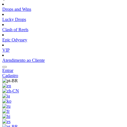
Drops and Wins
Lucky Drops
Clash of Reels
Epic Odyssey
VIP
Atendimento ao Cliente
Entrar
Cadastro