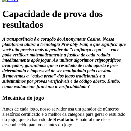
Capacidade de prova dos
resultados
A transparência é o coração do Anonymous Casino. Nossa
plataforma utiliza a tecnologia Provably Fair, o que significa que
você não precisa mais depender da "confiança cega" — você
pode verificar matematicamente a justiça de cada rodada
imediatamente após jogar. Ao utilizar algoritmos criptográficos
avançados, garantimos que o resultado de cada aposta é pré-
determinado e impossível de ser manipulado pelo cassino.
Removemos a "caixa preta" dos jogos tradicionais e a
substituímos por provas verificáveis e de código aberto. Então,
como exatamente funciona a verificabilidade?
Mecânica de jogo
Antes de cada jogo, nosso servidor usa um gerador de números
aleatórios certificado e o melhor da categoria para gerar o resultado
do jogo, que é chamado de
Resultado
. É natural que ele seja
desconhecido para você antes do jogo.