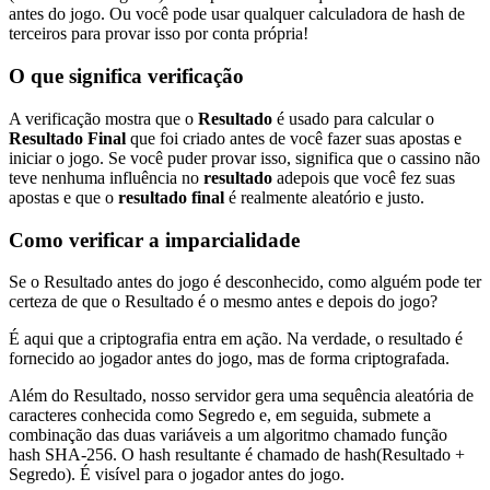
antes do jogo. Ou você pode usar qualquer calculadora de hash de
terceiros para provar isso por conta própria!
O que significa verificação
A verificação mostra que o
Resultado
é usado para calcular o
Resultado Final
que foi criado antes de você fazer suas apostas e
iniciar o jogo. Se você puder provar isso, significa que o cassino não
teve nenhuma influência no
resultado
adepois que você fez suas
apostas e que o
resultado final
é realmente aleatório e justo.
Como verificar a imparcialidade
Se o Resultado antes do jogo é desconhecido, como alguém pode ter
certeza de que o Resultado é o mesmo antes e depois do jogo?
É aqui que a criptografia entra em ação. Na verdade, o resultado é
fornecido ao jogador antes do jogo, mas de forma criptografada.
Além do Resultado, nosso servidor gera uma sequência aleatória de
caracteres conhecida como Segredo e, em seguida, submete a
combinação das duas variáveis a um algoritmo chamado função
hash SHA-256. O hash resultante é chamado de hash(Resultado +
Segredo). É visível para o jogador antes do jogo.