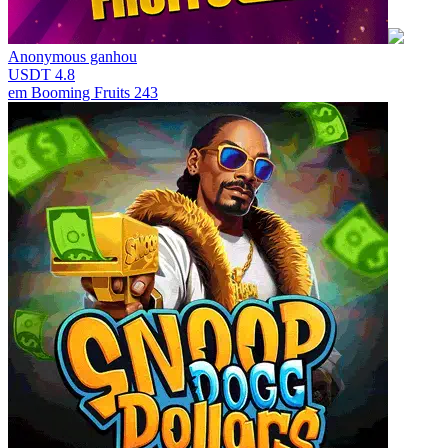
Anonymous
ganhou
USDT 4.8
em
Booming Fruits 243