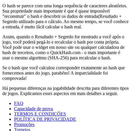
O hash se parece com uma longa sequência de caracteres aleatórios.
Sua propriedade mais importante é que é quase impossível
"reconstruir" o hash e descobrir os dados de entrada(Resultado +
Segredo utilizado para o cálculo. Ao mesmo tempo, se você conhece
a entrada, é muito fácil calcular o hash real.
Assim, quando o Resultado + Segredo for mostrado a você após o
jogo, você poderá pegá-lo e recalcular o hash por conta própria.
Você pode usar o widget em nosso site ou qualquer calculadora de
hash de terceiros, como o QuickHash.com - o mais importante é
usar o mesmo algoritmo (SHA-256) para recalcular o hash.
Se o hash que você calculou corresponder exatamente ao hash que
fornecemos antes do jogo, parabéns! A imparcialidade foi
comprovada!
Há pequenas diferenças na jogabilidade descrita para diferentes tipos
de jogos. Explicamos esses aspectos em mais detalhes a seguir.
FAQ
Capacidade de prova
TERMOS E CONDIÇÕES
POLÍTICA DE PRIVACIDADE
Promoções
Torneios