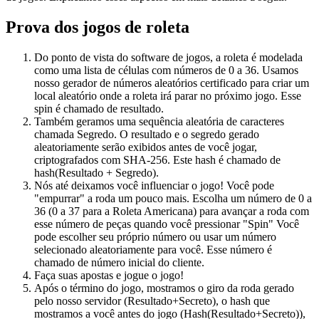
Prova dos jogos de roleta
Do ponto de vista do software de jogos, a roleta é modelada
como uma lista de células com números de 0 a 36. Usamos
nosso gerador de números aleatórios certificado para criar um
local aleatório onde a roleta irá parar no próximo jogo. Esse
spin é chamado de resultado.
Também geramos uma sequência aleatória de caracteres
chamada Segredo. O resultado e o segredo gerado
aleatoriamente serão exibidos antes de você jogar,
criptografados com SHA-256. Este hash é chamado de
hash(Resultado + Segredo).
Nós até deixamos você influenciar o jogo! Você pode
"empurrar" a roda um pouco mais. Escolha um número de 0 a
36 (0 a 37 para a Roleta Americana) para avançar a roda com
esse número de peças quando você pressionar "Spin" Você
pode escolher seu próprio número ou usar um número
selecionado aleatoriamente para você. Esse número é
chamado de número inicial do cliente.
Faça suas apostas e jogue o jogo!
Após o término do jogo, mostramos o giro da roda gerado
pelo nosso servidor (Resultado+Secreto), o hash que
mostramos a você antes do jogo (Hash(Resultado+Secreto)),