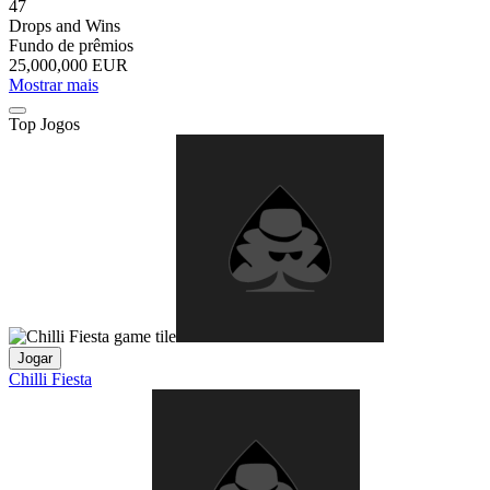
47
Drops and Wins
Fundo de prêmios
25,000,000 EUR
Mostrar mais
Top Jogos
Jogar
Chilli Fiesta