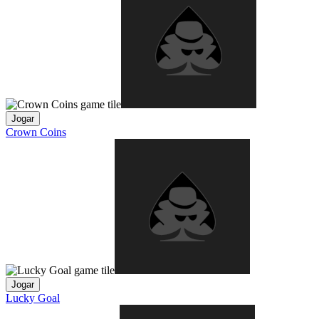
Jogar
Crown Coins
Jogar
Lucky Goal