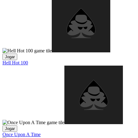
Jogar
Hell Hot 100
Jogar
Once Upon A Time