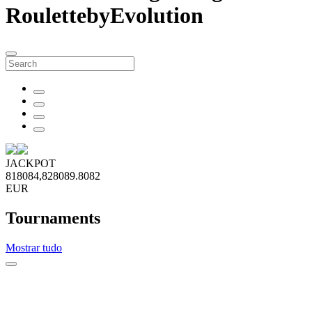
Roulette
by
Evolution
JACKPOT
8
1
8
0
8
4
,
8
2
8
0
8
9
.
8
0
8
2
EUR
Tournaments
Mostrar tudo