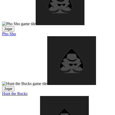
Jogar
Pho Sho
Jogar
Hunt the Bucks